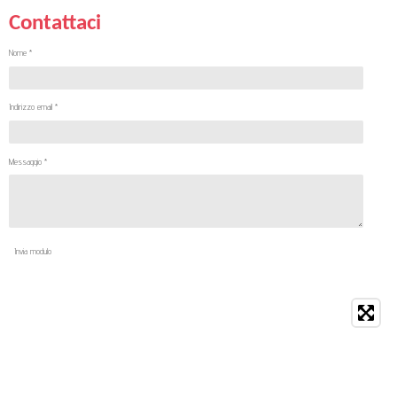
Contattaci
Nome *
Indirizzo email *
Messaggio *
Invia modulo